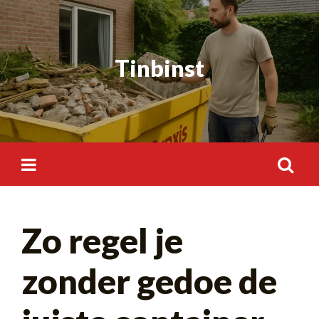
Skip
to
content
Tinbinst
Search
Zo regel je
for:
zonder gedoe de