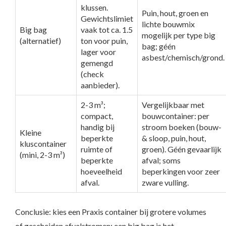
klussen.
Puin, hout, groen en
Gewichtslimiet
lichte bouwmix
Big bag
vaak tot ca. 1.5
mogelijk per type big
(alternatief)
ton voor puin,
bag; géén
lager voor
asbest/chemisch/grond.
gemengd
(check
aanbieder).
2-3 m³;
Vergelijkbaar met
compact,
bouwcontainer: per
handig bij
stroom boeken (bouw-
Kleine
beperkte
& sloop, puin, hout,
kluscontainer
ruimte of
groen). Géén gevaarlijk
(mini, 2-3 m³)
beperkte
afval; soms
hoeveelheid
beperkingen voor zeer
afval.
zware vulling.
Conclusie: kies een Praxis container bij grotere volumes
of gescheiden afvalstromen; een big bag is het