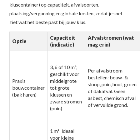
kluscontainer) op capaciteit, afvalsoorten,
plaatsing/vergunning en globale kosten, zodat je snel
ziet wat het beste past bij jouw klus.
Capaciteit
Afvalstromen (wat
Optie
(indicatie)
mag erin)
3, 6 of 10 m³;
Per afvalstroom
geschikt voor
bestellen: bouw- &
Praxis
middelgrote
sloop, puin, hout, groen
bouwcontainer
tot grote
of dakafval. Géén
(bak huren)
klussen en
asbest, chemisch afval
zware stromen
of vervuilde grond.
(puin).
1 m³; ideaal
voor kleine