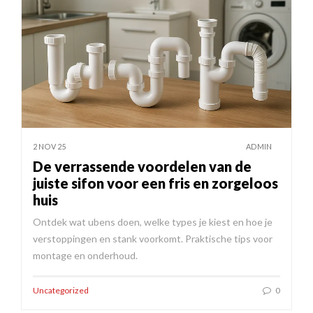
2 NOV 25
ADMIN
De verrassende voordelen van de
juiste sifon voor een fris en zorgeloos
huis
Ontdek wat ubens doen, welke types je kiest en hoe je
verstoppingen en stank voorkomt. Praktische tips voor
montage en onderhoud.
Uncategorized
0