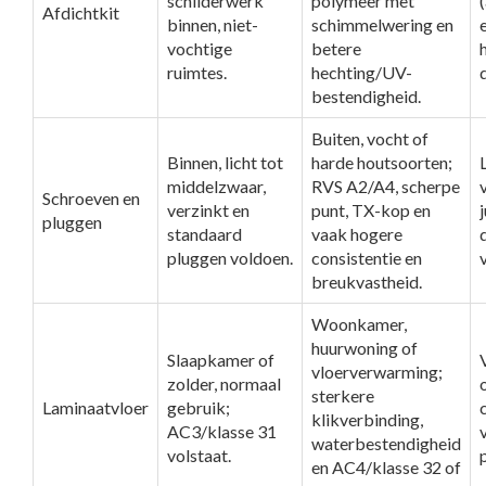
schilderwerk
polymeer met
Afdichtkit
binnen, niet-
schimmelwering en
vochtige
betere
ruimtes.
hechting/UV-
bestendigheid.
Buiten, vocht of
Binnen, licht tot
harde houtsoorten;
middelzwaar,
RVS A2/A4, scherpe
Schroeven en
verzinkt en
punt, TX-kop en
pluggen
standaard
vaak hogere
pluggen voldoen.
consistentie en
breukvastheid.
Woonkamer,
huurwoning of
Slaapkamer of
vloerverwarming;
zolder, normaal
sterkere
Laminaatvloer
gebruik;
klikverbinding,
AC3/klasse 31
waterbestendigheid
volstaat.
en AC4/klasse 32 of