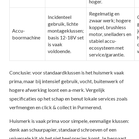
hoger.
Regelmatig en
Incidenteel
zwaar werk; hogere
gebruik, lichte
koppel, brushless
Accu-
montageklussen;
motor, snelladers en
boormachine
basis 12-18V set
stabiel accu-
is vaak
ecosysteem met
voldoende.
service/garantie.
Conclusie: voor standaardklussen is het huismerk vaak
prima, maar bij intensief gebruik, vocht, buitenwerk of
hogere afwerking loont een a-merk. Vergelijk
specificaties op het schap en benut lokale services zoals
verfmengen en click & collect in Purmerend.
Huismerk is vaak prima voor simpele, eenmalige klussen:
denk aan schuurpapier, standaard schroeven of een
universele kit als het niet heel precies komt. Je bespaart