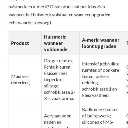
huismerk en a-merk? Deze tabel laat per klus zien
wanneer het huismerk volstaat en wanneer upgraden
echt waarde toevoegt.
Huismerk:
A-merk: wanneer
Product
wanneer
loont upgraden
voldoende
Droge ruimtes,
Intensief gebruikte
lichte kleuren,
ruimtes of donkere
klussen met
Muurverf
tinten; betere
beperkte
(interieur)
dekking,
slijtage;
schrobklasse 1 en
schrobklasse 2-
kleurvastheid.
3 is vaak prima.
Badkamer/keuken
Acrylaat voor
of buitenwerk;
naden en
siliconen of MS-