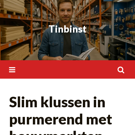
Skip
to
content
Tinbinst
Search
Slim klussen in
for:
purmerend met