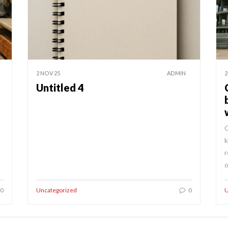
2 NOV 25
ADMIN
2
Untitled 4
O
k
t
r
o
0
Uncategorized
0
U