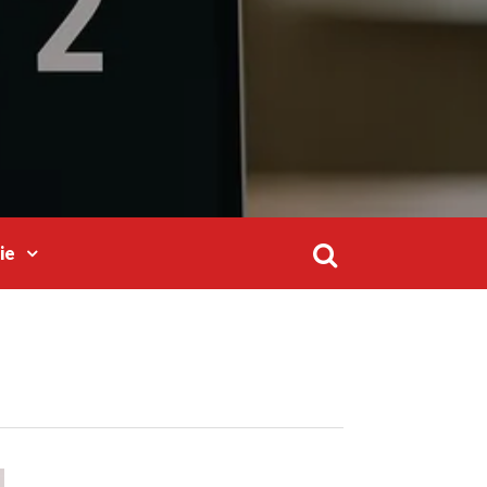
ie
Search
for: