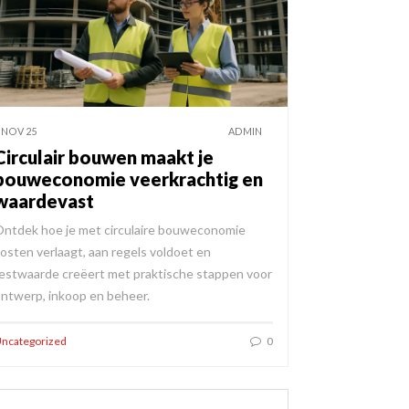
 NOV 25
ADMIN
Circulair bouwen maakt je
bouweconomie veerkrachtig en
waardevast
ntdek hoe je met circulaire bouweconomie
osten verlaagt, aan regels voldoet en
estwaarde creëert met praktische stappen voor
ntwerp, inkoop en beheer.
ncategorized
0