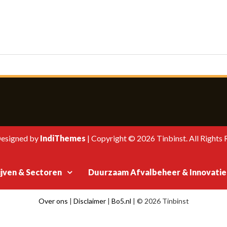
esigned by
IndiThemes
|
Copyright © 2026 Tinbinst. All Rights 
jven & Sectoren
Duurzaam Afvalbeheer & Innovatie
Over ons
|
Disclaimer
|
Bo5.nl
|
© 2026 Tinbinst