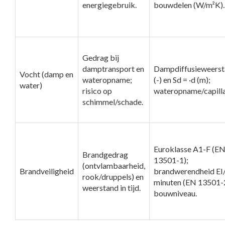
energiegebruik.
bouwdelen (W/m²K).
Gedrag bij
damptransport en
Dampdiffusieweers
Vocht (damp en
wateropname;
(-) en Sd = ·d (m);
water)
risico op
wateropname/capillar
schimmel/schade.
Euroklasse A1-F (E
Brandgedrag
13501-1);
(ontvlambaarheid,
Brandveiligheid
brandwerendheid EI/
rook/druppels) en
minuten (EN 13501-
weerstand in tijd.
bouwniveau.