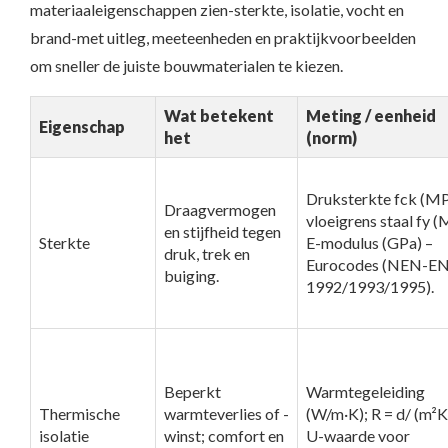
materiaaleigenschappen zien-sterkte, isolatie, vocht en
brand-met uitleg, meeteenheden en praktijkvoorbeelden
om sneller de juiste bouwmaterialen te kiezen.
Wat betekent
Meting / eenheid
Eigenschap
het
(norm)
Druksterkte fck (MP
Draagvermogen
vloeigrens staal fy (
en stijfheid tegen
Sterkte
E-modulus (GPa) –
druk, trek en
Eurocodes (NEN-E
buiging.
1992/1993/1995).
Beperkt
Warmtegeleiding
Thermische
warmteverlies of -
(W/m·K); R = d/ (m²
isolatie
winst; comfort en
U-waarde voor