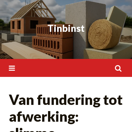
Skip
to
content
Tinbinst
Search
Van fundering tot
for:
afwerking: