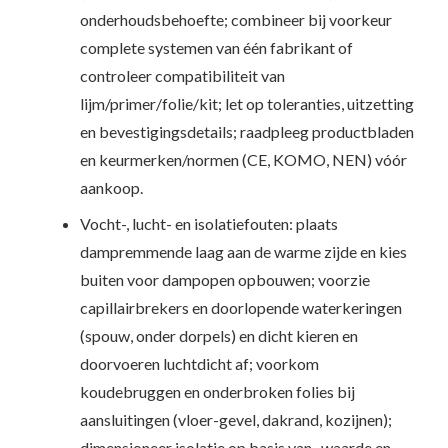
onderhoudsbehoefte; combineer bij voorkeur
complete systemen van één fabrikant of
controleer compatibiliteit van
lijm/primer/folie/kit; let op toleranties, uitzetting
en bevestigingsdetails; raadpleeg productbladen
en keurmerken/normen (CE, KOMO, NEN) vóór
aankoop.
Vocht-, lucht- en isolatiefouten: plaats
dampremmende laag aan de warme zijde en kies
buiten voor dampopen opbouwen; voorzie
capillairbrekers en doorlopende waterkeringen
(spouw, onder dorpels) en dicht kieren en
doorvoeren luchtdicht af; voorkom
koudebruggen en onderbroken folies bij
aansluitingen (vloer-gevel, dakrand, kozijnen);
dimensioneer isolatie op basis van -waarde en