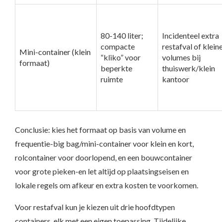
80-140 liter;
Incidenteel extra
compacte
restafval of klein
Mini-container (klein
“kliko” voor
volumes bij
formaat)
beperkte
thuiswerk/klein
ruimte
kantoor
Conclusie: kies het formaat op basis van volume en
frequentie-big bag/mini-container voor klein en kort,
rolcontainer voor doorlopend, en een bouwcontainer
voor grote pieken-en let altijd op plaatsingseisen en
lokale regels om afkeur en extra kosten te voorkomen.
Voor restafval kun je kiezen uit drie hoofdtypen
containers, elk met een eigen toepassing. Tijdelijke