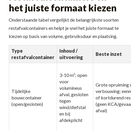
het juiste formaat kiezen
Onderstaande tabel vergelijkt de belangrijkste soorten
restafvalcontainers en helpt je snel het juiste formaat te
kiezen op basis van volume, gebruiksduur en plaatsing.
Type
Inhoud /
Beste inzet
restafvalcontainer
uitvoering
3-10 m³; open
voor
Grote opruiming 
volumineus
Tijdelijke
verbouwing; eenm
afval, gesloten
bouwcontainer
of kortdurend res
tegen
(open/gesloten)
(geen KCA/gevaar
wind/diefstal
afval)
en bij
afdekplicht