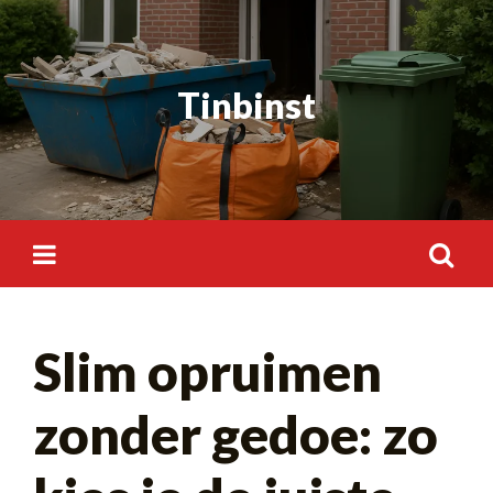
Skip
to
content
Tinbinst
Search
Slim opruimen
for:
zonder gedoe: zo