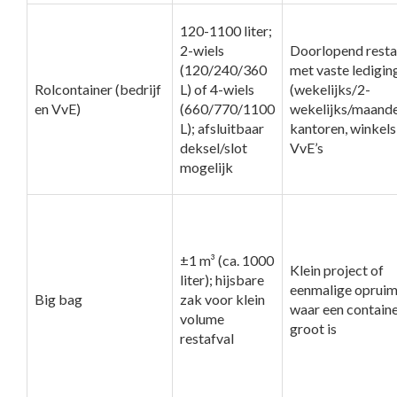
120-1100 liter;
2-wiels
Doorlopend resta
(120/240/360
met vaste ledigin
Rolcontainer (bedrijf
L) of 4-wiels
(wekelijks/2-
en VvE)
(660/770/1100
wekelijks/maandel
L); afsluitbaar
kantoren, winkels
deksel/slot
VvE’s
mogelijk
±1 m³ (ca. 1000
Klein project of
liter); hijsbare
eenmalige opruim
Big bag
zak voor klein
waar een containe
volume
groot is
restafval